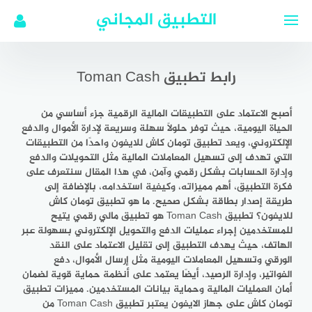
لتجاوز
التطبيق المجاني
لى
لمحتوى
رابط تطبيق Toman Cash
أصبح الاعتماد على التطبيقات المالية الرقمية جزء أساسي من
الحياة اليومية، حيث توفر حلولًا سهلة وسريعة لإدارة الأموال والدفع
الإلكتروني، ويعد تطبيق تومان كاش للايفون واحدًا من التطبيقات
التي تهدف إلى تسهيل المعاملات المالية مثل التحويلات والدفع
وإدارة الحسابات بشكل رقمي وآمن، في هذا المقال سنتعرف على
فكرة التطبيق، أهم مميزاته، وكيفية استخدامه، بالإضافة إلى
طريقة إصدار بطاقة بشكل صحيح. ما هو تطبيق تومان كاش
للايفون؟ تطبيق Toman Cash هو تطبيق مالي رقمي يتيح
للمستخدمين إجراء عمليات الدفع والتحويل الإلكتروني بسهولة عبر
الهاتف، حيث يهدف التطبيق إلى تقليل الاعتماد على النقد
الورقي وتسهيل المعاملات اليومية مثل إرسال الأموال، دفع
الفواتير، وإدارة الرصيد، أيضًا يعتمد على أنظمة حماية قوية لضمان
أمان العمليات المالية وحماية بيانات المستخدمين. مميزات تطبيق
تومان كاش على جهاز الايفون يعتبر تطبيق Toman Cash من