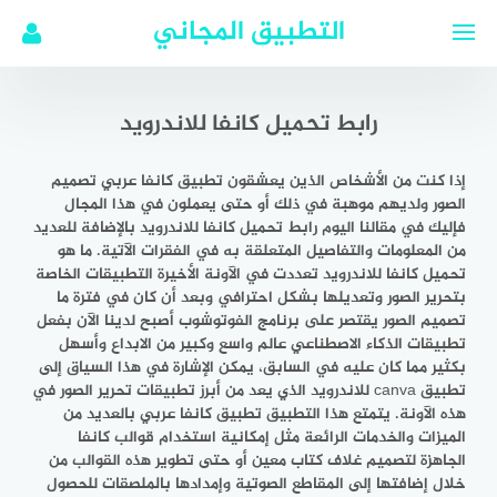
لتجاوز
التطبيق المجاني
لى
لمحتوى
رابط تحميل كانفا للاندرويد
إذا كنت من الأشخاص الذين يعشقون تطبيق كانفا عربي تصميم
الصور ولديهم موهبة في ذلك أو حتى يعملون في هذا المجال
فإليك في مقالنا اليوم رابط تحميل كانفا للاندرويد بالإضافة للعديد
من المعلومات والتفاصيل المتعلقة به في الفقرات الآتية. ما هو
تحميل كانفا للاندرويد تعددت في الآونة الأخيرة التطبيقات الخاصة
بتحرير الصور وتعديلها بشكل احترافي وبعد أن كان في فترة ما
تصميم الصور يقتصر على برنامج الفوتوشوب أصبح لدينا الآن بفعل
تطبيقات الذكاء الاصطناعي عالم واسع وكبير من الابداع وأسهل
بكثير مما كان عليه في السابق، يمكن الإشارة في هذا السياق إلى
تطبيق canva للاندرويد الذي يعد من أبرز تطبيقات تحرير الصور في
هذه الآونة. يتمتع هذا التطبيق تطبيق كانفا عربي بالعديد من
الميزات والخدمات الرائعة مثل إمكانية استخدام قوالب كانفا
الجاهزة لتصميم غلاف كتاب معين أو حتى تطوير هذه القوالب من
خلال إضافتها إلى المقاطع الصوتية وإمدادها بالملصقات للحصول