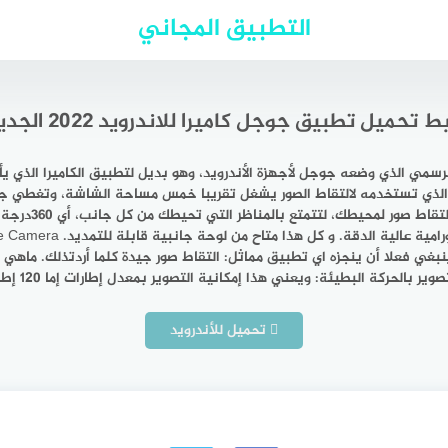
التطبيق المجاني
بط تحميل تطبيق جوجل كاميرا للاندرويد 2022 الجديد
Google Came هو تطبيق الكاميرا الرسمي الذي وضعه جوجل لأجهزة الأندرويد، وهو بديل لتطبيق ا
 أن الزر الذي تستخدمه لالتقاط الصور يشغل تقريبا خمس مساحة الشاشة، وتغطي ج
هذه المشكلة، فو
 ينبغي فعلا أن ينجزه اي تطبيق مماثل: التقاط صور جيدة كلما أردتذلك. ما
لبطيئة: ويعني هذا إمكانية التصوير بمعدل إطارات إما 120 إطار في الثانية أو […]
تحميل للأندرويد