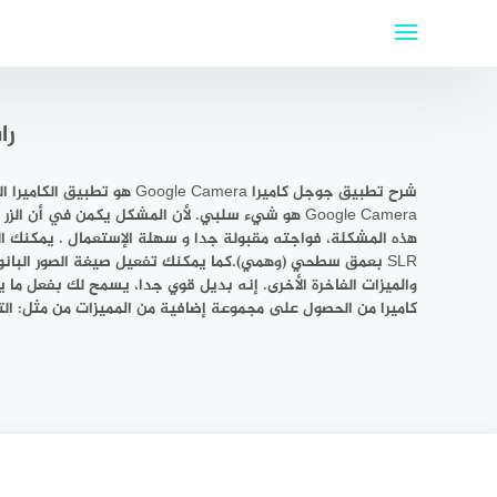
لتجاوز
لى
لمحتوى
را
شرح تطبيق جوجل كاميرا ra
Google Camera هو شيء سلبي. لأن المشكل يكمن في
والميزات الفاخرة الأخرى. إنه بديل قوي جدا، يسمح لك بفعل ما
كاميرا من الحصول على مجموعة إضافية من المميزات من مثل: التصوير بالحركة ا