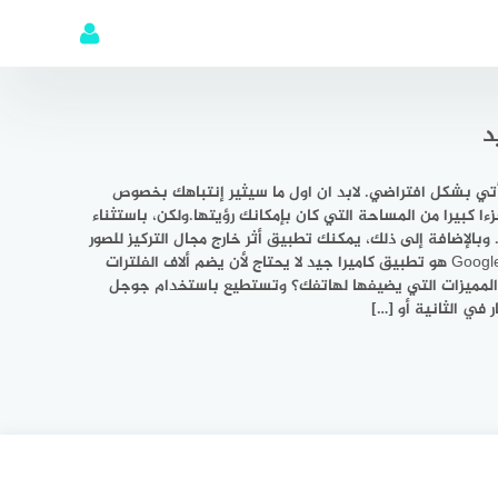
لكاميرا الذي يأتي بشكل افتراضي. لابد ان اول ما سيثير إنتباهك بخصوص
زءا كبيرا من المساحة التي كان بإمكانك رؤيتها.ولكن، باستثناء
اجته مقبولة جدا و سهلة الإستعمال . يمكنك التقاط صور لمحيطك، لتتمتع بالمناظر التي تحيطك من كل جانب، أي 360درجة. وبالإضافة إلى ذلك، يمكنك تطبيق أثر خارج مجال التركيز للصور
SLR بعمق سطحي (وهمي).كما يمكنك تفعيل صيغة الصور البانورامية عالية الدقة. و كل هذا متاح من لوحة جانبية قابلة للتمديد. Google Camera هو تطبيق كاميرا جيد لا يحتاج لأن يضم ألاف الفلترات
هي المميزات التي يضيفها لهاتفك؟ وتستطيع باستخدام جوجل